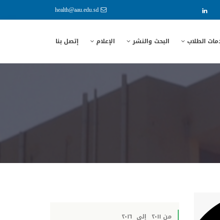
health@aau.edu.sd
مات الطلاب
البحث والنشر
الإعلام
إتصل بنا
من ٢٠١١
إلى
٢٠١٦