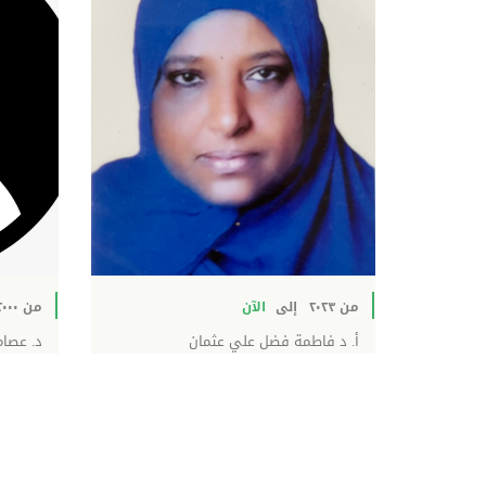
من ٢٠٢٣
إلى
الآن
من ٢٠٠٠
أ. د فاطمة فضل علي عثمان
د. عصام