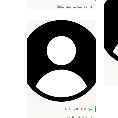
د. ادم عبدالله مطر عثمان
من ٢٠١٦
إلى
٢٠١٩
د. اكرام ادم الدوم