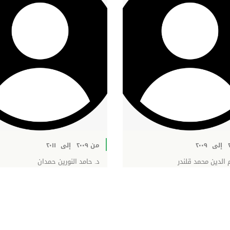
إلى
٢٠٠٩
من ٢٠٠٩
إلى
٢٠١١
 الدين محمد قلندر
د. حامد النورين حمدان